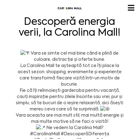
Descoperă energia
verii, la Carolina Mall!
Vara se simte cel mai bine când e plină de
culoare, distracție și oferte bune.
La Carolina Mall te așteaptă tot ce îți place la
acest sezon: shopping, evenimente și experiențe
care transformă fiecare vizită într-un motiv de
bucurie.
Fie că îți reînnoiești garderoba pentru vacanță,
cauți inspirație pentru zilele însorite sau vrei, pur și
simplu, să te bucuri de o ieșire relaxantă, aici ăsești
mereu ceva care să te surprindă.
Vara aceasta are mai mult stil, mai multă energie și
mai multe motive să ne faci o vizită!
Ne vedem la Carolina Mall?
#CarolinaMall
#DescoperăDiferența