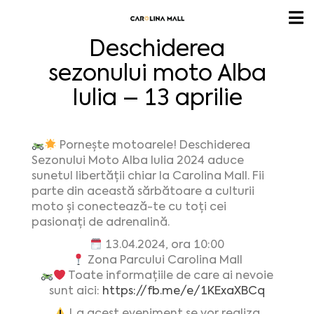
Deschiderea
sezonului moto Alba
Iulia – 13 aprilie
Pornește motoarele! Deschiderea
Sezonului Moto Alba Iulia 2024 aduce
sunetul libertății chiar la Carolina Mall. Fii
parte din această sărbătoare a culturii
moto și conectează-te cu toți cei
pasionați de adrenalină.
13.04.2024, ora 10:00
Zona Parcului Carolina Mall
Toate informațiile de care ai nevoie
sunt aici:
https://fb.me/e/1KExaXBCq
La acest eveniment se vor realiza