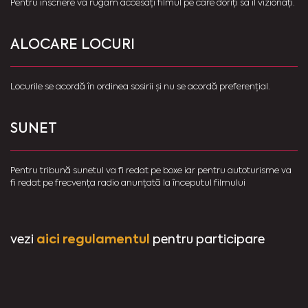
Pentru înscriere vă rugăm accesați filmul pe care doriți să îl vizionați.
ALOCARE LOCURI
Locurile se acordă în ordinea sosirii și nu se acordă preferențial.
SUNET
Pentru tribună sunetul va fi redat pe boxe iar pentru autoturisme va
fi redat pe frecvența radio anunțată la începutul filmului
aici regulamentul
vezi
pentru participare