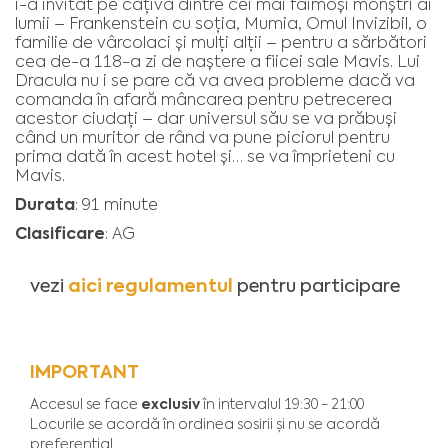
i-a invitat pe câțiva dintre cei mai faimoși monștri ai
lumii – Frankenstein cu soția, Mumia, Omul Invizibil, o
familie de vârcolaci și mulți alții – pentru a sărbători
cea de-a 118-a zi de naștere a fiicei sale Mavis. Lui
Dracula nu i se pare că va avea probleme dacă va
comanda în afară mâncarea pentru petrecerea
acestor ciudați – dar universul său se va prăbuși
când un muritor de rând va pune piciorul pentru
prima dată în acest hotel și… se va împrieteni cu
Mavis.
Durata
: 91 minute
Clasificare
: AG
aici regulamentul
vezi
pentru participare
IMPORTANT
exclusiv
Accesul se face
în intervalul 19:30 - 21:00
Locurile se acordă în ordinea sosirii și nu se acordă
preferențial.