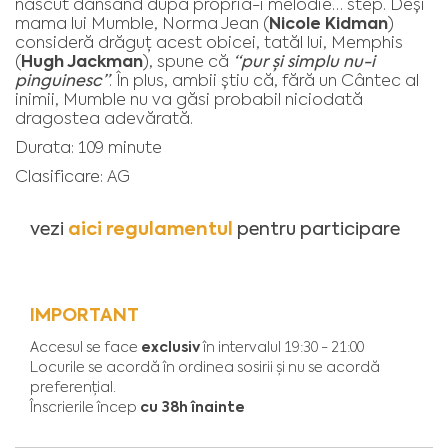
născut dansând după propria-i melodie… step. Deși
Nicole Kidman
mama lui Mumble, Norma Jean (
)
consideră drăguț acest obicei, tatăl lui, Memphis
Hugh Jackman
(
), spune că
“pur și simplu nu-i
pinguinesc”
. În plus, ambii știu că, fără un Cântec al
inimii, Mumble nu va găsi probabil niciodată
dragostea adevărată.
Durata: 109 minute
Clasificare: AG
aici regulamentul
vezi
pentru participare
IMPORTANT
exclusiv
Accesul se face
în intervalul 19:30 - 21:00
Locurile se acordă în ordinea sosirii și nu se acordă
preferențial.
cu 38h înainte
Înscrierile încep