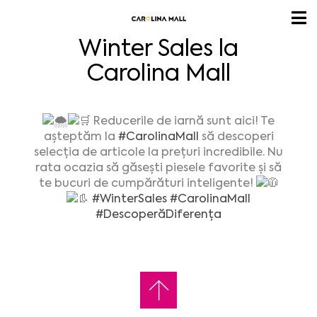
Winter Sales la
Carolina Mall
Reducerile de iarnă sunt aici! Te
așteptăm la
#CarolinaMall
să descoperi
selecția de articole la prețuri incredibile. Nu
rata ocazia să găsești piesele favorite și să
te bucuri de cumpărături inteligente!
#WinterSales
#CarolinaMall
#DescoperăDiferența