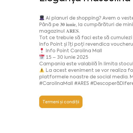
Ai planuri de shopping? Avem o vest
Până pe 𝟑𝟎 𝐢𝐮𝐧𝐢𝐞, la cumpărături de minimu
magazinul 𝐀𝐑𝐄𝐒.
Tot ce trebuie să faci este să cumulez
Info Point și îți poți revendica voucheru
Info Point Carolina Mall
15 – 30 iunie 2025
Campania este valabilă în limita stoculu
La acest eveniment se vor realiza fot
platformele noastre de social media. Ma
#CarolinaMall #ARES #DescoperăDifer
Termeni și condiții