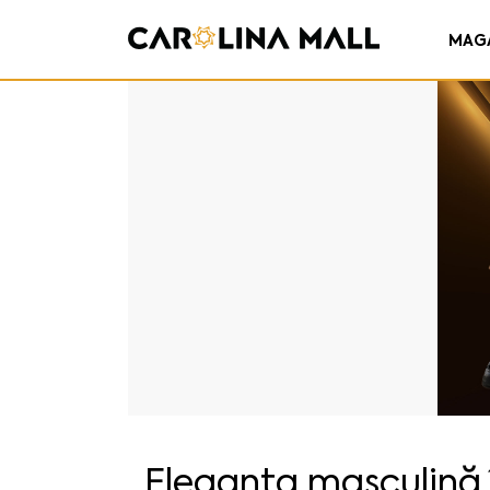
MAG
Eleganța masculină î