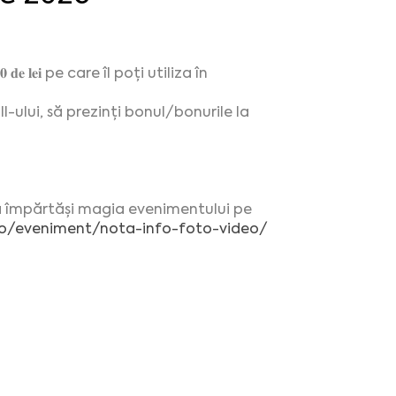
𝐞 𝐥𝐞𝐢 pe care îl poți utiliza în
ului, să prezinți bonul/bonurile la
u a împărtăși magia evenimentului pe
.ro/eveniment/nota-info-foto-video/