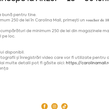
e bună pentru tine.
m 250 de lei în Carolina Mall, primești un 𝐯𝐨𝐮𝐜𝐡𝐞𝐫 𝐝𝐞 𝟏𝟎𝟎 
i cumpărături de minimum 250 de lei din magazinele mall-
l pe loc.
i disponibil.
ografii și înregistrări video care vor fi utilizate pentr
i multe detalii pot fi găsite aici:
https://carolinamall
ența