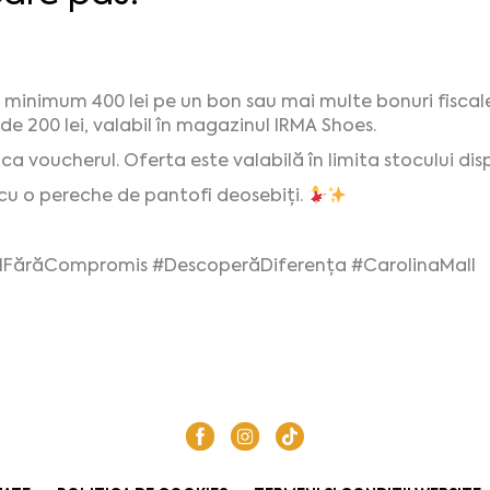
e minimum 400 lei pe un bon sau mai multe bonuri fiscal
de 200 lei, valabil în magazinul IRMA Shoes.
ca voucherul. Oferta este valabilă în limita stocului disp
 cu o pereche de pantofi deosebiți.
ilFărăCompromis #DescoperăDiferența #CarolinaMall