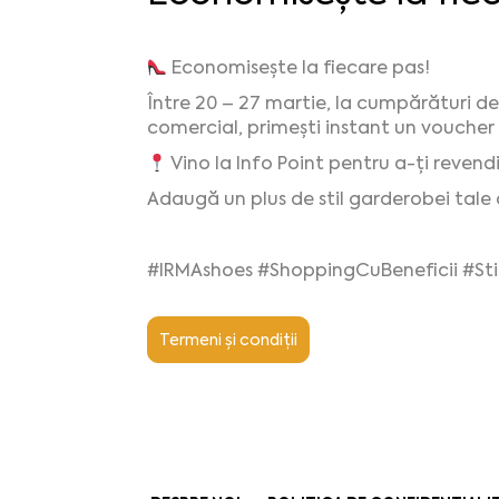
Economisește la fiecare pas!
Între 20 – 27 martie, la cumpărături d
comercial, primești instant un voucher 
Vino la Info Point pentru a-ți revendi
Adaugă un plus de stil garderobei tale
#IRMAshoes #ShoppingCuBeneficii #St
Termeni și condiții