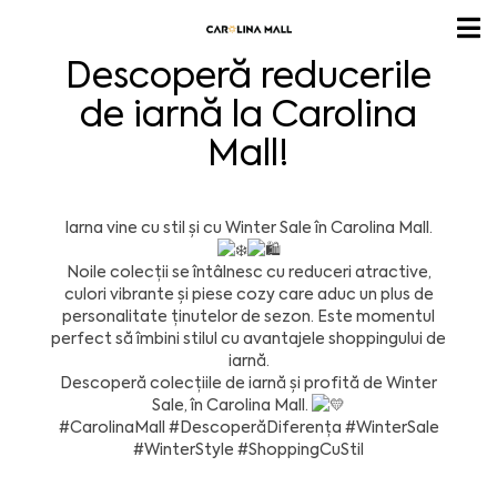
Descoperă reducerile
de iarnă la Carolina
Mall!
Iarna vine cu stil și cu Winter Sale în Carolina Mall.
Noile colecții se întâlnesc cu reduceri atractive,
culori vibrante și piese cozy care aduc un plus de
personalitate ținutelor de sezon. Este momentul
perfect să îmbini stilul cu avantajele shoppingului de
iarnă.
Descoperă colecțiile de iarnă și profită de Winter
Sale, în Carolina Mall.
#CarolinaMall
#DescoperăDiferența
#WinterSale
#WinterStyle
#ShoppingCuStil