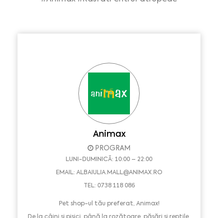
Animax
PROGRAM
LUNI-DUMINICĂ: 10:00 – 22:00
EMAIL:
ALBAIULIA.MALL@ANIMAX.RO
TEL: 0738 118 086
Pet shop-ul tău preferat, Animax!
De la câini și pisici, până la rozătoare, păsări și reptile,