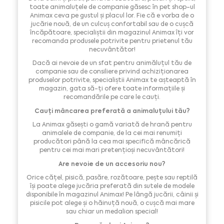
toate animaluțele de companie găsesc în pet shop-ul
Animax ceva pe gustul și placul lor. Fie că e vorba de o
jucărie nouă, de un culcuș confortabil sau de o cușcă
încăpătoare, specialiștii din magazinul Animax îți vor
recomanda produsele potrivite pentru prietenul tău
necuvântător!
Dacă ai nevoie de un sfat pentru animăluțul tău de
companie sau de consiliere privind achiziționarea
produselor potrivite, specialiștii Animax te așteaptă în
magazin, gata să-ți ofere toate informațiile și
recomandările pe care le cauți.
Cauți mâncarea preferată a animaluțului tău?
La Animax găsești o gamă variată de hrană pentru
animalele de companie, de la cei mai renumiți
producători până la cea mai specifică mâncărică
pentru cei mai mari pretențioși necuvântători!
Are nevoie de un accesoriu nou?
Orice cățel, pisică, pasăre, rozătoare, pește sau reptilă
își poate alege jucăria preferată din sutele de modele
disponibile în magazinul Animax! Pe lângă jucării, câinii și
pisicile pot alege și o hăinuță nouă, o cușcă mai mare
sau chiar un medalion special!