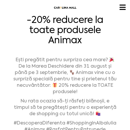
-20% reducere la
toate produsele
Animax
Ești pregătit pentru surpriza cea mare?
De la Marea Deschidere din 31 august și
până pe 3 septembrie,
Animax vine cu o
surpriză specială pentru tine și prietenul tău
necuvântător:
20% reducere la TOATE
produsele!
Nu rata ocazia să-ți răsfeți blănoșii, e
timpul să te pregătești pentru o experiență
de shopping cu totul unică!
#DescoperaDiferenta
#ShoppingInAlbaIulia
#Animax
#RasfatPentruPatrupede