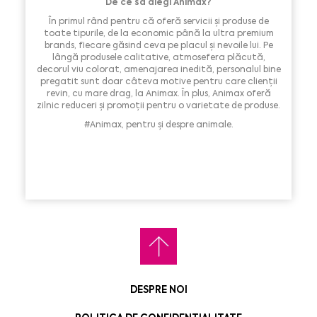
De ce să alegi Animax?
În primul rând pentru că oferă servicii și produse de
toate tipurile, de la economic până la ultra premium
brands, fiecare găsind ceva pe placul și nevoile lui. Pe
lângă produsele calitative, atmosefera plăcută,
decorul viu colorat, amenajarea inedită, personalul bine
pregatit sunt doar câteva motive pentru care clienții
revin, cu mare drag, la Animax. În plus, Animax oferă
zilnic reduceri și promoții pentru o varietate de produse.
#Animax, pentru și despre animale.
DESPRE NOI